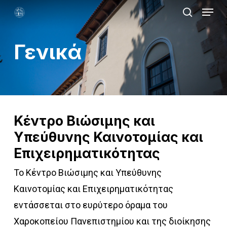
Menu
Skip
search
to
Close
main
Γενικά
Menu
content
Κέντρο Βιώσιμης και
Υπεύθυνης Καινοτομίας και
Επιχειρηματικότητας
Το Κέντρο Βιώσιμης και Υπεύθυνης
Καινοτομίας και Επιχειρηματικότητας
εντάσσεται στο ευρύτερο όραμα του
Χαροκοπείου Πανεπιστημίου και της διοίκησης