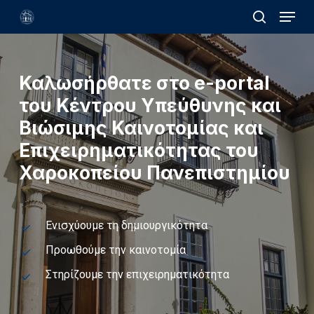
Menu
Skip
search
to
Close
main
Menu
content
Καλωσήρθατε
στο
e-portal
του
Κέντρου
Υπεύθυνης
και
Βιώσιμης
Καινοτομίας
και
Επιχειρηματικότητας
του
Χαροκοπείου
Πανεπιστημίου
Ενισχύουμε τη δημιουργικότητα
Προωθούμε την καινοτομία
Στηρίζουμε την επιχειρηματικότητα